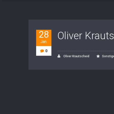
28
Oliver Kraut
Jan.
0
Oliver Krautscheid
Sonstig