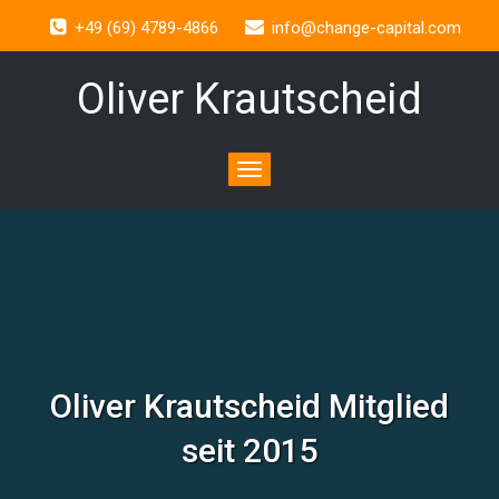
+49 (69) 4789-4866
info@change-capital.com
Oliver Krautscheid
Toggle
navigation
Oliver Krautscheid Mitglied
seit 2015